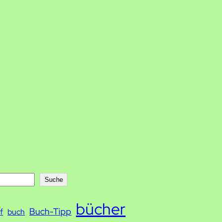
Suche
bücher
Buch-Tipp
f
buch