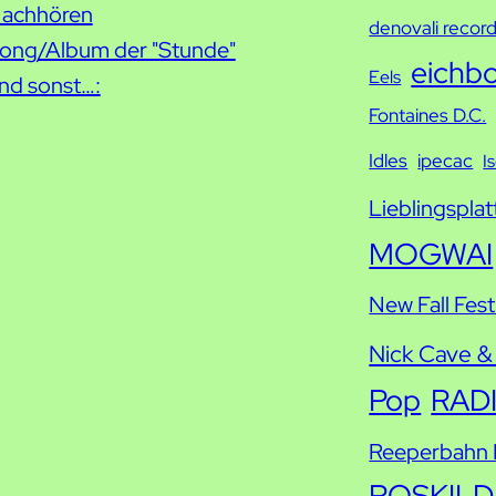
h
achhören
denovali recor
e
ong/Album der "Stunde"
eichb
Eels
nd sonst…:
Fontaines D.C.
Idles
ipecac
I
Lieblingsplat
MOGWAI
New Fall Fest
Nick Cave &
Pop
RAD
Reeperbahn F
ROSKILD