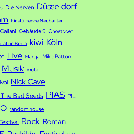
Düsseldorf
Die Nerven
ds
orn
Einstürzende Neubauten
Galiani
Gebäude 9
Ghostpoet
kiwi
Köln
solation Berlin
Live
te
Mike Patton
Maruja
Musik
mute
Nick Cave
ival
PIAS
 The Bad Seeds
PiL
IO
random house
Rock
Roman
estival
E
Roskilde-Festival