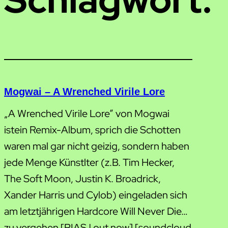
Mogwai – A Wrenched Virile Lore
„A Wrenched Virile Lore” von Mogwai
istein Remix-Album, sprich die Schotten
waren mal gar nicht geizig, sondern haben
jede Menge Künstlter (z.B. Tim Hecker,
The Soft Moon, Justin K. Broadrick,
Xander Harris und Cylob) eingeladen sich
am letztjährigen Hardcore Will Never Die…
zu vergehen [PIAS | out now] [soundcloud