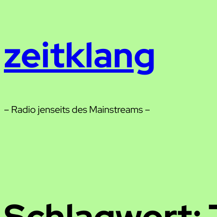
Zum
Inhalt
zeitklang
springen
– Radio jenseits des Mainstreams –
Schlagwort: