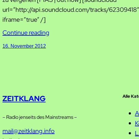
url=“http://api.soundcloud.com/tracks/62309418
iframe=“true“ /]
Continue reading
16. November 2012
Alle Ka
ZEITKLANG
A
– Radio jenseits des Mainstreams –
K
mail@zeitklang.info
L