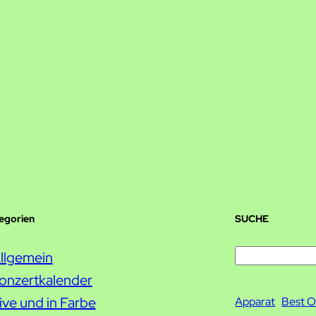
″
tegorien
SUCHE
S
llgemein
u
onzertkalender
c
ive und in Farbe
Apparat
Best O