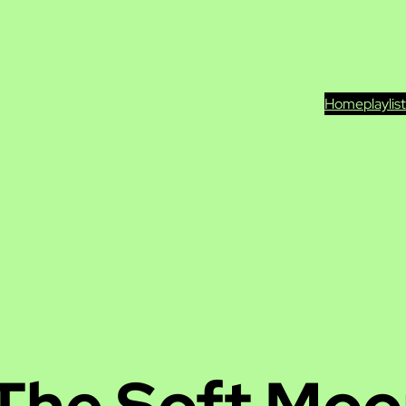
Home
playlis
The Soft Mo