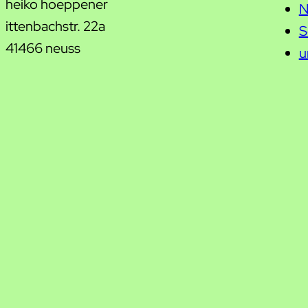
heiko hoeppener
N
ittenbachstr. 22a
S
41466 neuss
u