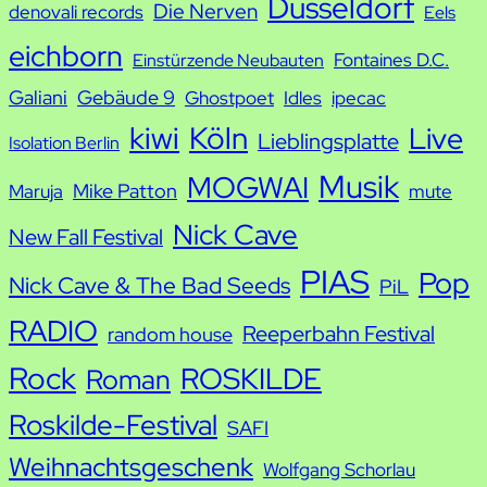
Düsseldorf
Die Nerven
denovali records
Eels
e
eichborn
Fontaines D.C.
Einstürzende Neubauten
Galiani
Gebäude 9
Ghostpoet
Idles
ipecac
kiwi
Köln
Live
Lieblingsplatte
Isolation Berlin
Musik
MOGWAI
Mike Patton
Maruja
mute
Nick Cave
New Fall Festival
PIAS
Pop
Nick Cave & The Bad Seeds
PiL
RADIO
Reeperbahn Festival
random house
Rock
ROSKILDE
Roman
Roskilde-Festival
SAFI
Weihnachtsgeschenk
Wolfgang Schorlau