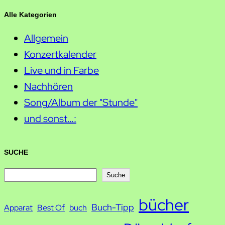
Alle Kategorien
Allgemein
Konzertkalender
Live und in Farbe
Nachhören
Song/Album der "Stunde"
und sonst…:
SUCHE
S
Suche
u
bücher
Buch-Tipp
c
Apparat
Best Of
buch
h