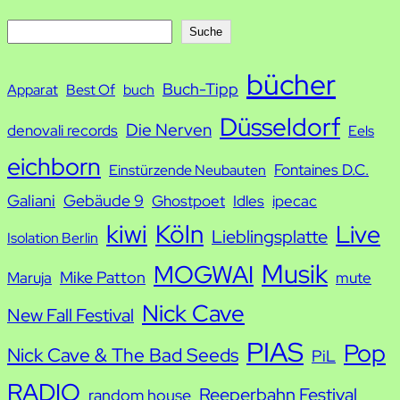
S
Suche
u
bücher
Buch-Tipp
c
Apparat
Best Of
buch
h
Düsseldorf
Die Nerven
denovali records
Eels
e
eichborn
Fontaines D.C.
Einstürzende Neubauten
Galiani
Gebäude 9
Ghostpoet
Idles
ipecac
kiwi
Köln
Live
Lieblingsplatte
Isolation Berlin
Musik
MOGWAI
Mike Patton
Maruja
mute
Nick Cave
New Fall Festival
PIAS
Pop
Nick Cave & The Bad Seeds
PiL
RADIO
Reeperbahn Festival
random house