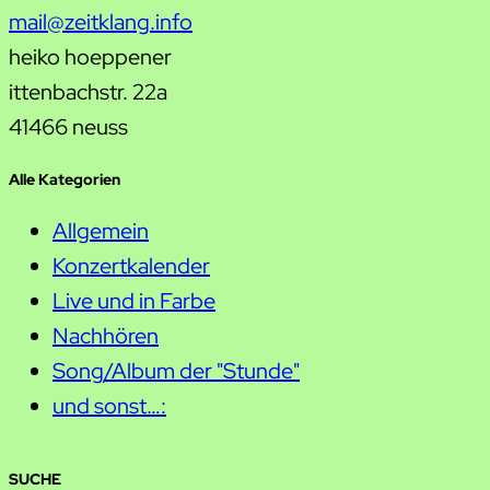
mail@zeitklang.info
heiko hoeppener
ittenbachstr. 22a
41466 neuss
Alle Kategorien
Allgemein
Konzertkalender
Live und in Farbe
Nachhören
Song/Album der "Stunde"
und sonst…:
SUCHE