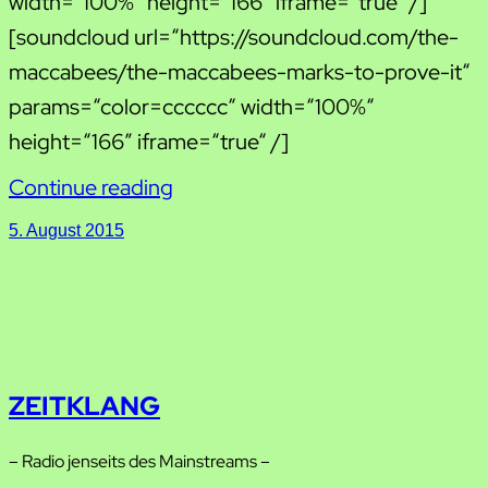
width=“100%“ height=“166″ iframe=“true“ /]
[soundcloud url=“https://soundcloud.com/the-
maccabees/the-maccabees-marks-to-prove-it“
params=“color=cccccc“ width=“100%“
height=“166″ iframe=“true“ /]
Continue reading
5. August 2015
ZEITKLANG
– Radio jenseits des Mainstreams –