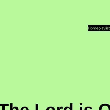
Home
playlis