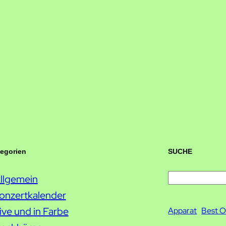
tegorien
SUCHE
llgemein
S
onzertkalender
u
ive und in Farbe
c
Apparat
Best O