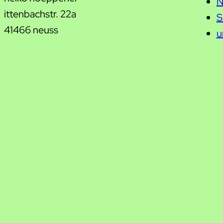
N
ittenbachstr. 22a
S
41466 neuss
u