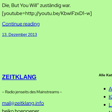
Die, But You Will” zuständig war.
[youtube=http://youtu.be/KbwIFzxD1-w]
Continue reading
13. Dezember 2013
Alle Ka
ZEITKLANG
A
– Radio jenseits des Mainstreams –
K
mail@zeitklang.info
L
heiko hoeppener