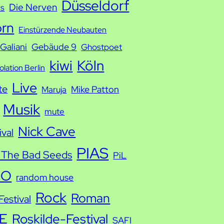
Düsseldorf
Die Nerven
ds
orn
Einstürzende Neubauten
Galiani
Gebäude 9
Ghostpoet
kiwi
Köln
solation Berlin
Live
te
Mike Patton
Maruja
Musik
mute
Nick Cave
ival
PIAS
 The Bad Seeds
PiL
IO
random house
Rock
Roman
estival
E
Roskilde-Festival
SAFI