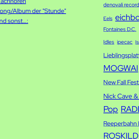
achhören
h
denovali recor
ong/Album der "Stunde"
e
eichb
Eels
nd sonst…:
Fontaines D.C.
Idles
ipecac
I
Lieblingsplat
MOGWAI
New Fall Fest
Nick Cave &
Pop
RAD
Reeperbahn F
ROSKILD