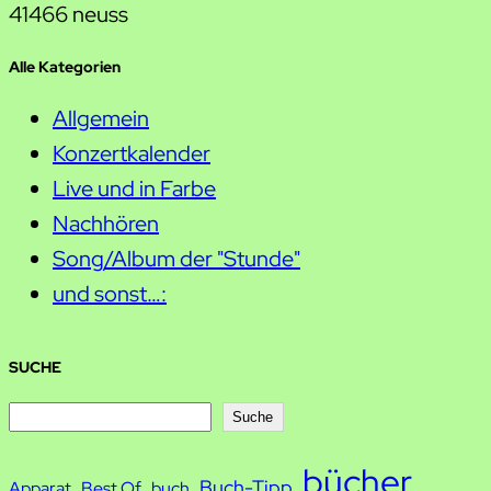
41466 neuss
Alle Kategorien
Allgemein
Konzertkalender
Live und in Farbe
Nachhören
Song/Album der "Stunde"
und sonst…:
SUCHE
S
Suche
u
bücher
Buch-Tipp
c
Apparat
Best Of
buch