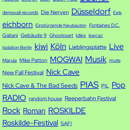
h
Düsseldorf
Die Nerven
denovali records
Eels
e
eichborn
Fontaines D.C.
Einstürzende Neubauten
Galiani
Gebäude 9
Ghostpoet
Idles
ipecac
kiwi
Köln
Live
Lieblingsplatte
Isolation Berlin
Musik
MOGWAI
Mike Patton
Maruja
mute
Nick Cave
New Fall Festival
PIAS
Pop
Nick Cave & The Bad Seeds
PiL
RADIO
Reeperbahn Festival
random house
Rock
ROSKILDE
Roman
Roskilde-Festival
SAFI