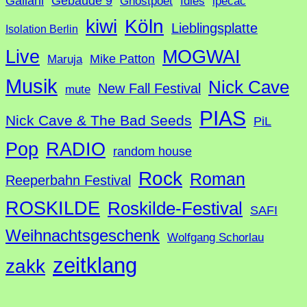
Galiani
Gebäude 9
Ghostpoet
Idles
ipecac
Köln
kiwi
Lieblingsplatte
Isolation Berlin
Live
MOGWAI
Mike Patton
Maruja
Musik
Nick Cave
New Fall Festival
mute
PIAS
Nick Cave & The Bad Seeds
PiL
Pop
RADIO
random house
Rock
Roman
Reeperbahn Festival
ROSKILDE
Roskilde-Festival
SAFI
Weihnachtsgeschenk
Wolfgang Schorlau
zeitklang
zakk