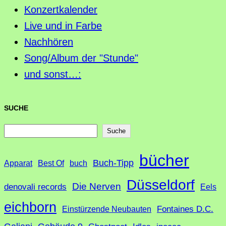
Konzertkalender
Live und in Farbe
Nachhören
Song/Album der "Stunde"
und sonst…:
SUCHE
S
Suche
u
bücher
Buch-Tipp
c
Apparat
Best Of
buch
h
Düsseldorf
Die Nerven
denovali records
Eels
e
eichborn
Fontaines D.C.
Einstürzende Neubauten