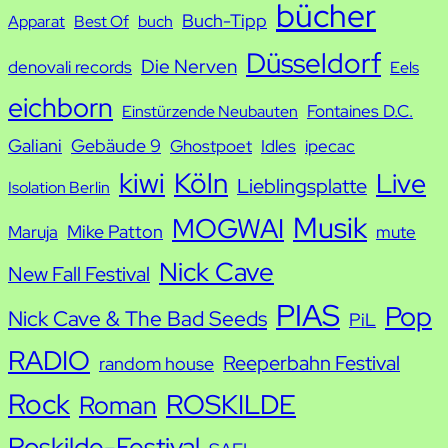
bücher
Buch-Tipp
c
Apparat
Best Of
buch
h
Düsseldorf
Die Nerven
denovali records
Eels
e
eichborn
Fontaines D.C.
Einstürzende Neubauten
Galiani
Gebäude 9
Ghostpoet
Idles
ipecac
kiwi
Köln
Live
Lieblingsplatte
Isolation Berlin
Musik
MOGWAI
Mike Patton
Maruja
mute
Nick Cave
New Fall Festival
PIAS
Pop
Nick Cave & The Bad Seeds
PiL
RADIO
Reeperbahn Festival
random house
Rock
ROSKILDE
Roman
Roskilde-Festival