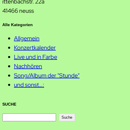
ittenbachstr. 22a
41466 neuss
Alle Kategorien
Allgemein
Konzertkalender
Live und in Farbe
Nachhören
Song/Album der "Stunde"
und sonst…:
SUCHE
S
Suche
u