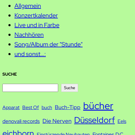
Allgemein
Konzertkalender
Live und in Farbe
Nachhören
Song/Album der "Stunde"
und sonst…:
SUCHE
S
Suche
u
bücher
Buch-Tipp
c
Apparat
Best Of
buch
h
Düsseldorf
Die Nerven
denovali records
Eels
e
eichborn
Fontaines D.C.
Einstürzende Neubauten