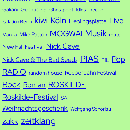
Galiani
Gebäude 9
Ghostpoet
Idles
ipecac
kiwi
Köln
Live
Lieblingsplatte
Isolation Berlin
Musik
MOGWAI
Mike Patton
Maruja
mute
Nick Cave
New Fall Festival
PIAS
Pop
Nick Cave & The Bad Seeds
PiL
RADIO
Reeperbahn Festival
random house
Rock
ROSKILDE
Roman
Roskilde-Festival
SAFI
Weihnachtsgeschenk
Wolfgang Schorlau
zeitklang
zakk