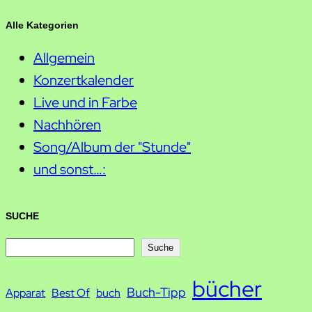
Alle Kategorien
Allgemein
Konzertkalender
Live und in Farbe
Nachhören
Song/Album der "Stunde"
und sonst…:
SUCHE
S
Suche
u
bücher
Buch-Tipp
c
Apparat
Best Of
buch