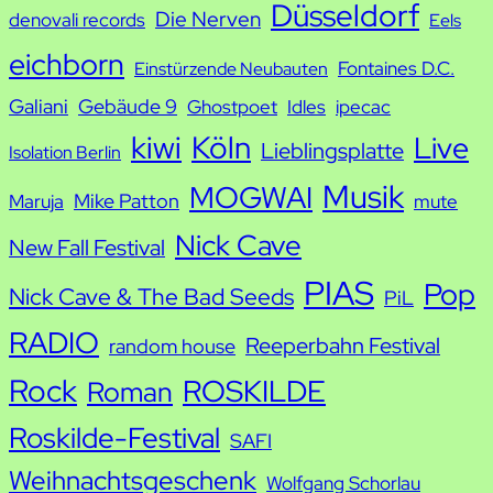
h
Düsseldorf
Die Nerven
denovali records
Eels
e
eichborn
Fontaines D.C.
Einstürzende Neubauten
Galiani
Gebäude 9
Ghostpoet
Idles
ipecac
kiwi
Köln
Live
Lieblingsplatte
Isolation Berlin
Musik
MOGWAI
Mike Patton
Maruja
mute
Nick Cave
New Fall Festival
PIAS
Pop
Nick Cave & The Bad Seeds
PiL
RADIO
Reeperbahn Festival
random house
Rock
ROSKILDE
Roman
Roskilde-Festival
SAFI
Weihnachtsgeschenk
Wolfgang Schorlau