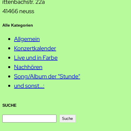
ittenbachstr. 22a
41466 neuss
Alle Kategorien
Allgemein
Konzertkalender
Live und in Farbe
Nachhören
Song/Album der "Stunde"
und sonst…:
SUCHE
S
Suche
u