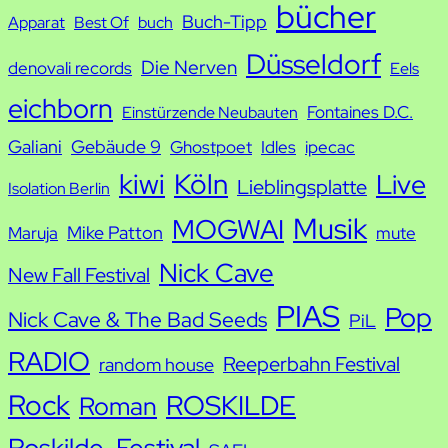
bücher
Buch-Tipp
c
Apparat
Best Of
buch
h
Düsseldorf
Die Nerven
denovali records
Eels
e
eichborn
Fontaines D.C.
Einstürzende Neubauten
Galiani
Gebäude 9
Ghostpoet
Idles
ipecac
kiwi
Köln
Live
Lieblingsplatte
Isolation Berlin
Musik
MOGWAI
Mike Patton
Maruja
mute
Nick Cave
New Fall Festival
PIAS
Pop
Nick Cave & The Bad Seeds
PiL
RADIO
Reeperbahn Festival
random house
Rock
ROSKILDE
Roman
Roskilde-Festival