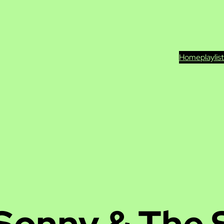
Home
playlis
Sonny & The 