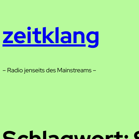
Zum
Inhalt
zeitklang
springen
– Radio jenseits des Mainstreams –
Schlagwort: