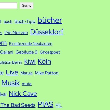
Suche
bücher
Buch-Tipp
f
buch
Düsseldorf
Die Nerven
ds
orn
Einstürzende Neubauten
Galiani
Gebäude 9
Ghostpoet
kiwi
Köln
solation Berlin
Live
te
Mike Patton
Maruja
Musik
mute
Nick Cave
ival
PIAS
 The Bad Seeds
PiL