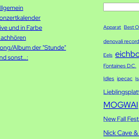
S
llgemein
u
onzertkalender
c
ive und in Farbe
Apparat
Best O
h
achhören
denovali recor
e
ong/Album der "Stunde"
eichb
Eels
nd sonst…:
Fontaines D.C.
Idles
ipecac
I
Lieblingsplat
MOGWAI
New Fall Fest
Nick Cave &