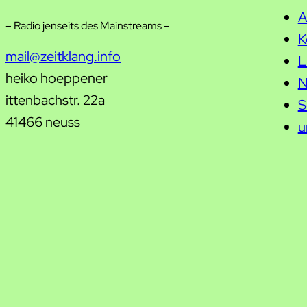
A
– Radio jenseits des Mainstreams –
K
mail@zeitklang.info
L
heiko hoeppener
N
ittenbachstr. 22a
S
41466 neuss
u