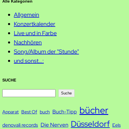
Alle Kategorien
Allgemein
Konzertkalender
Live und in Farbe
Nachhören
Song/Album der "Stunde"
und sonst…:
SUCHE
S
Suche
u
bücher
Buch-Tipp
c
Apparat
Best Of
buch
h
Düsseldorf
Die Nerven
denovali records
Eels