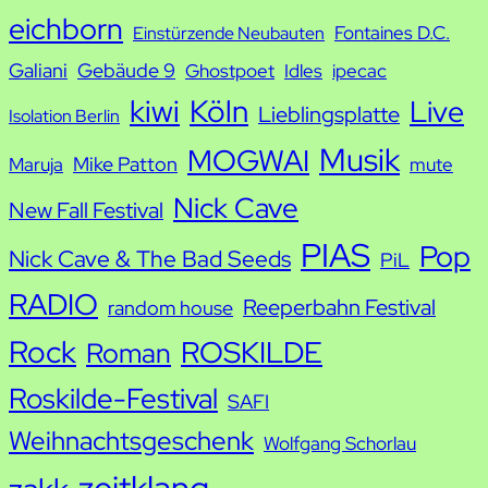
e
eichborn
Fontaines D.C.
Einstürzende Neubauten
Galiani
Gebäude 9
Ghostpoet
Idles
ipecac
kiwi
Köln
Live
Lieblingsplatte
Isolation Berlin
Musik
MOGWAI
Mike Patton
Maruja
mute
Nick Cave
New Fall Festival
PIAS
Pop
Nick Cave & The Bad Seeds
PiL
RADIO
Reeperbahn Festival
random house
Rock
ROSKILDE
Roman
Roskilde-Festival
SAFI
Weihnachtsgeschenk
Wolfgang Schorlau
zeitklang