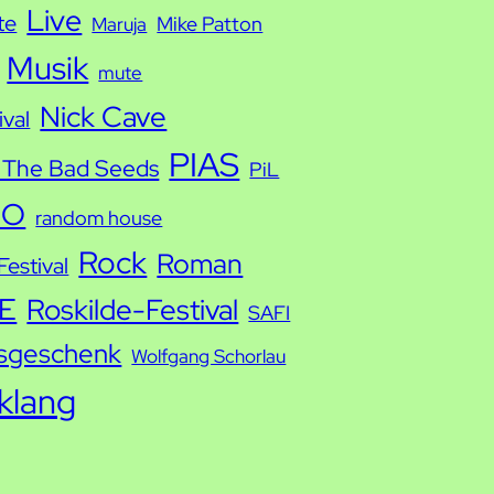
Live
te
Mike Patton
Maruja
Musik
mute
Nick Cave
ival
PIAS
 The Bad Seeds
PiL
IO
random house
Rock
Roman
estival
E
Roskilde-Festival
SAFI
sgeschenk
Wolfgang Schorlau
tklang