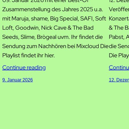
09. Januar 2026 mit einer Best-Of
12. Dez
Zusammenstellung des Jahres 2025 u.a.
Veröffe
mit Maruja, shame, Big Special, SAFI, Soft
Konzert
Loft, Goodwin, Nick Cave & The Bad
& The B
Seeds, Slime, Brògeal uvm. Ihr findet die
Pabst, A
Sendung zum Nachhören bei Mixcloud Die
die Sen
Playlist findet ihr hier.
Die Playl
Continue reading
Continu
9. Januar 2026
12. Deze