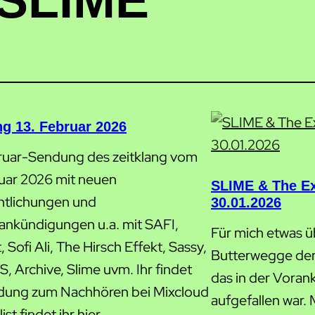
SLIME
ng 13. Februar 2026
ruar-Sendung des zeitklang vom
ruar 2026 mit neuen
SLIME & The Ex
ntlichungen und
30.01.2026
ankündigungen u.a. mit SAFI,
Für mich etwas ü
 Sofi Ali, The Hirsch Effekt, Sassy,
Butterwegge den
, Archive, Slime uvm. Ihr findet
das in der Voran
dung zum Nachhören bei Mixcloud
aufgefallen war. 
ist findet ihr hier.