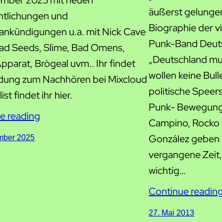
ember 2025 mit neuen
äußerst gelunge
ntlichungen und
Biographie der vi
ankündigungen u.a. mit Nick Cave
Punk-Band Deutsc
ad Seeds, Slime, Bad Omens,
„Deutschland mus
pparat, Brògeal uvm.. Ihr findet
wollen keine Bul
dung zum Nachhören bei Mixcloud
politische Speer
ist findet ihr hier.
Punk- Bewegung.
e reading
Campino, Rocko 
González geben E
mber 2025
vergangene Zeit
wichtig…
Continue readin
27. Mai 2013