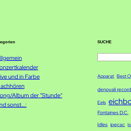
tegorien
SUCHE
llgemein
S
onzertkalender
u
ive und in Farbe
c
Apparat
Best O
achhören
h
denovali recor
ong/Album der "Stunde"
e
eichb
Eels
nd sonst…:
Fontaines D.C.
Idles
ipecac
I