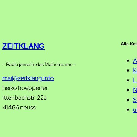
Alle Ka
ZEITKLANG
A
– Radio jenseits des Mainstreams –
K
mail@zeitklang.info
L
heiko hoeppener
N
ittenbachstr. 22a
S
41466 neuss
u