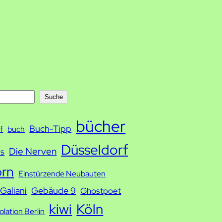
Suche
bücher
Buch-Tipp
f
buch
Düsseldorf
Die Nerven
ds
orn
Einstürzende Neubauten
Galiani
Gebäude 9
Ghostpoet
kiwi
Köln
solation Berlin