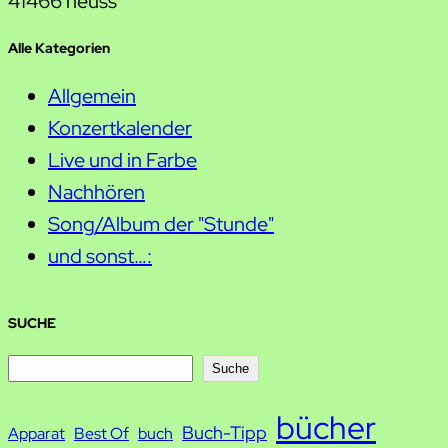
41466 neuss
Alle Kategorien
Allgemein
Konzertkalender
Live und in Farbe
Nachhören
Song/Album der "Stunde"
und sonst…:
SUCHE
S
Suche
u
bücher
Buch-Tipp
c
Apparat
Best Of
buch