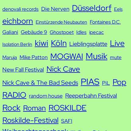
h
Düsseldorf
Die Nerven
denovali records
Eels
e
eichborn
Fontaines D.C.
Einstürzende Neubauten
Galiani
Gebäude 9
Ghostpoet
Idles
ipecac
kiwi
Köln
Live
Lieblingsplatte
Isolation Berlin
Musik
MOGWAI
Mike Patton
Maruja
mute
Nick Cave
New Fall Festival
PIAS
Pop
Nick Cave & The Bad Seeds
PiL
RADIO
Reeperbahn Festival
random house
Rock
ROSKILDE
Roman
Roskilde-Festival
SAFI