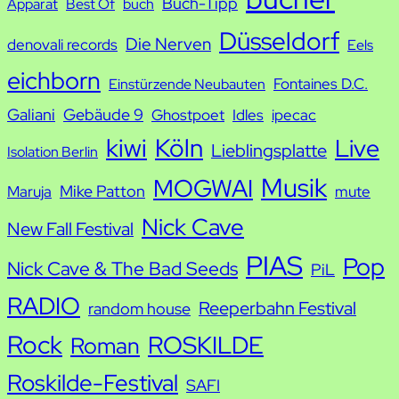
Buch-Tipp
c
Apparat
Best Of
buch
h
Düsseldorf
Die Nerven
denovali records
Eels
e
eichborn
Fontaines D.C.
Einstürzende Neubauten
Galiani
Gebäude 9
Ghostpoet
Idles
ipecac
kiwi
Köln
Live
Lieblingsplatte
Isolation Berlin
Musik
MOGWAI
Mike Patton
Maruja
mute
Nick Cave
New Fall Festival
PIAS
Pop
Nick Cave & The Bad Seeds
PiL
RADIO
Reeperbahn Festival
random house
Rock
ROSKILDE
Roman
Roskilde-Festival
SAFI