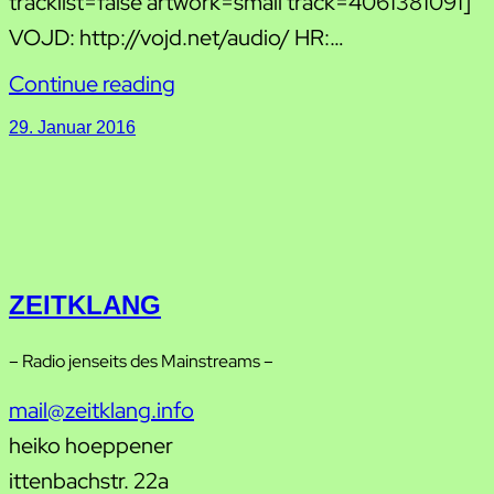
tracklist=false artwork=small track=4061381091]
VOJD: http://vojd.net/audio/ HR:…
Continue reading
29. Januar 2016
ZEITKLANG
– Radio jenseits des Mainstreams –
mail@zeitklang.info
heiko hoeppener
ittenbachstr. 22a