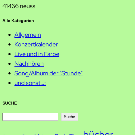
41466 neuss
Alle Kategorien
Allgemein
Konzertkalender
Live und in Farbe
Nachhören
Song/Album der "Stunde"
und sonst…:
SUCHE
S
Suche
u
bücher