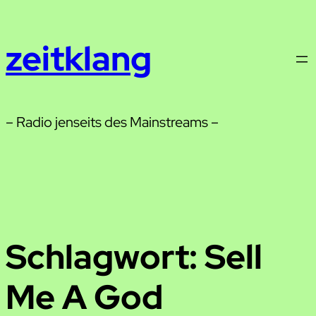
Zum
Inhalt
zeitklang
springen
– Radio jenseits des Mainstreams –
Schlagwort:
Sell
Me A God