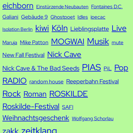
eichborn
Fontaines D.C.
Einstürzende Neubauten
Galiani
Gebäude 9
Ghostpoet
Idles
ipecac
kiwi
Köln
Live
Lieblingsplatte
Isolation Berlin
Musik
MOGWAI
Mike Patton
Maruja
mute
Nick Cave
New Fall Festival
PIAS
Pop
Nick Cave & The Bad Seeds
PiL
RADIO
Reeperbahn Festival
random house
Rock
ROSKILDE
Roman
Roskilde-Festival
SAFI
Weihnachtsgeschenk
Wolfgang Schorlau
zeitklang
zakk