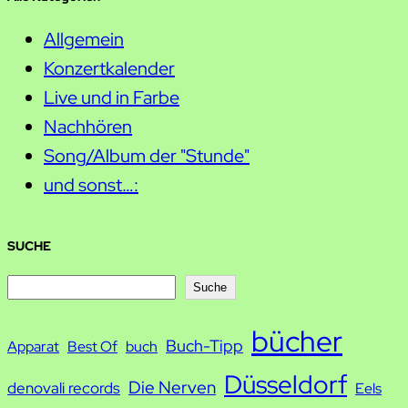
Allgemein
Konzertkalender
Live und in Farbe
Nachhören
Song/Album der "Stunde"
und sonst…:
SUCHE
S
Suche
u
bücher
Buch-Tipp
c
Apparat
Best Of
buch
h
Düsseldorf
Die Nerven
denovali records
Eels
e