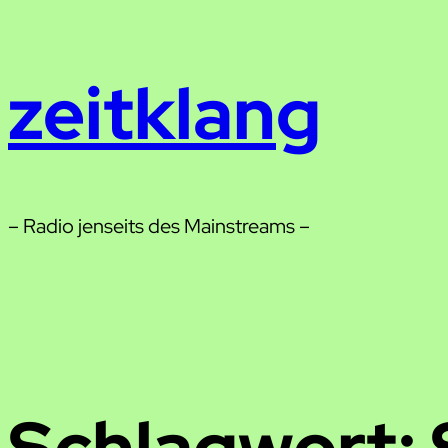
Zum
Inhalt
zeitklang
springen
– Radio jenseits des Mainstreams –
Schlagwort: