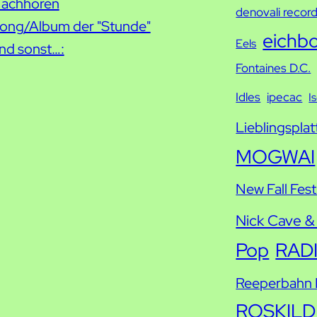
h
achhören
denovali recor
e
ong/Album der "Stunde"
eichb
Eels
nd sonst…:
Fontaines D.C.
Idles
ipecac
I
Lieblingsplat
MOGWAI
New Fall Fest
Nick Cave &
Pop
RAD
Reeperbahn F
ROSKILD