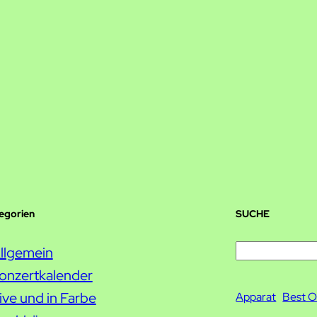
tegorien
SUCHE
S
llgemein
u
onzertkalender
c
ive und in Farbe
Apparat
Best O