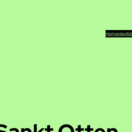
Home
playlis
Sankt Otten