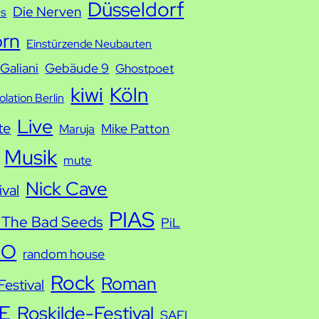
Düsseldorf
Die Nerven
ds
orn
Einstürzende Neubauten
Galiani
Gebäude 9
Ghostpoet
kiwi
Köln
solation Berlin
Live
te
Mike Patton
Maruja
Musik
mute
Nick Cave
ival
PIAS
 The Bad Seeds
PiL
IO
random house
Rock
Roman
estival
E
Roskilde-Festival
SAFI