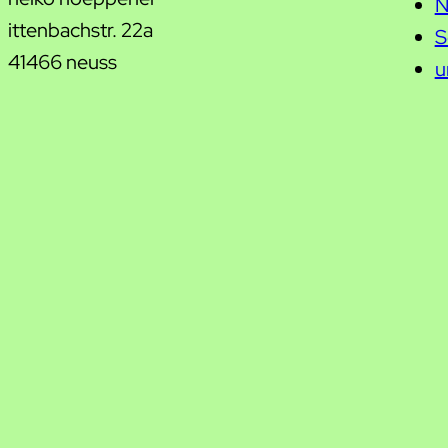
N
ittenbachstr. 22a
S
41466 neuss
u