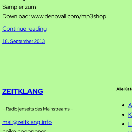
Sampler zum
Download: www.denovali.com/mp3shop
Continue reading
18. September 2013
Alle Ka
ZEITKLANG
A
– Radio jenseits des Mainstreams –
K
mail@zeitklang.info
L
heiko hoeppener