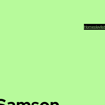
Home
playlis
Samson