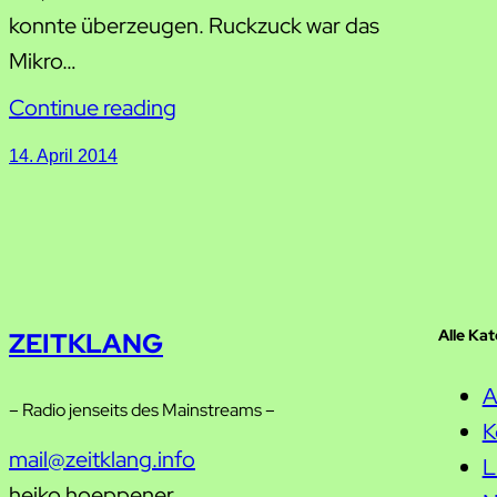
konnte überzeugen. Ruckzuck war das
Mikro…
Continue reading
14. April 2014
Alle Ka
ZEITKLANG
A
– Radio jenseits des Mainstreams –
K
mail@zeitklang.info
L
heiko hoeppener