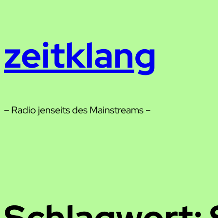
Zum
Inhalt
zeitklang
springen
– Radio jenseits des Mainstreams –
Schlagwort: