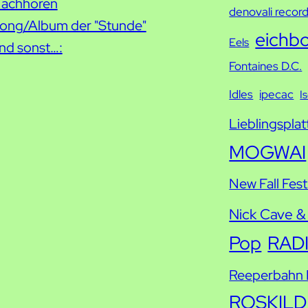
h
achhören
denovali recor
e
ong/Album der "Stunde"
eichb
Eels
nd sonst…:
Fontaines D.C.
Idles
ipecac
I
Lieblingsplat
MOGWAI
New Fall Fest
Nick Cave &
Pop
RAD
Reeperbahn F
ROSKILD