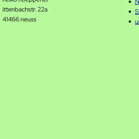
N
ittenbachstr. 22a
S
41466 neuss
u