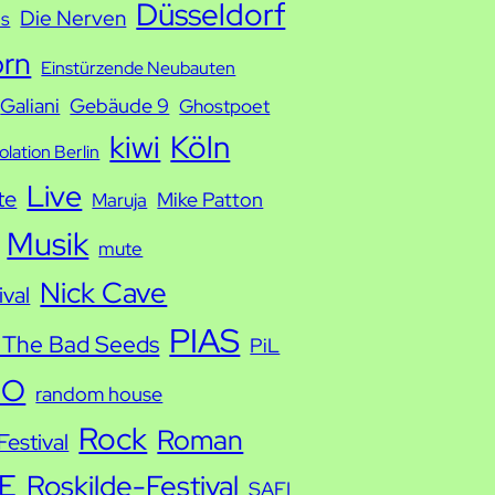
Düsseldorf
Die Nerven
ds
orn
Einstürzende Neubauten
Galiani
Gebäude 9
Ghostpoet
kiwi
Köln
solation Berlin
Live
te
Mike Patton
Maruja
Musik
mute
Nick Cave
ival
PIAS
 The Bad Seeds
PiL
IO
random house
Rock
Roman
estival
E
Roskilde-Festival
SAFI