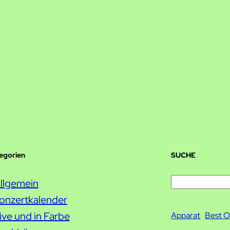
tegorien
SUCHE
S
llgemein
u
onzertkalender
c
ive und in Farbe
Apparat
Best O