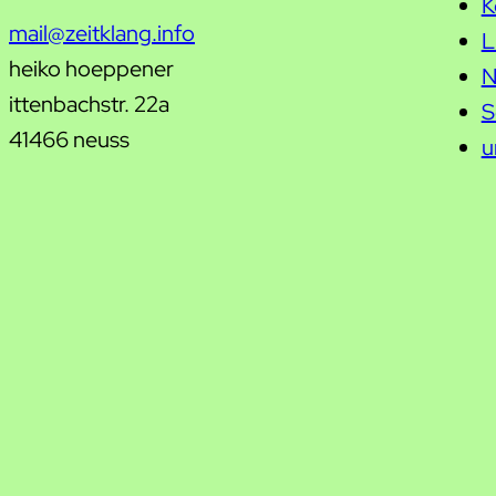
K
mail@zeitklang.info
L
heiko hoeppener
N
ittenbachstr. 22a
S
41466 neuss
u