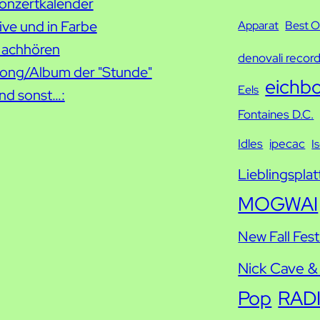
onzertkalender
u
ive und in Farbe
c
Apparat
Best O
achhören
h
denovali recor
ong/Album der "Stunde"
e
eichb
Eels
nd sonst…:
Fontaines D.C.
Idles
ipecac
I
Lieblingsplat
MOGWAI
New Fall Fest
Nick Cave &
Pop
RAD