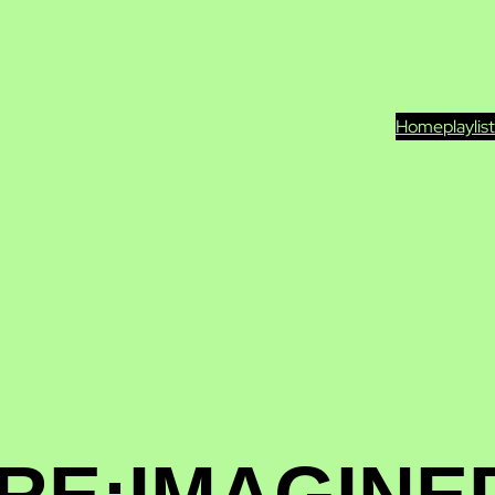
Home
playlis