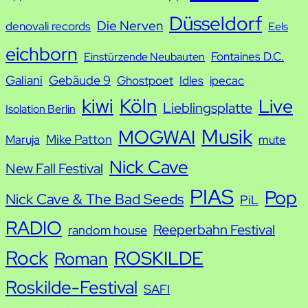
h
Düsseldorf
Die Nerven
denovali records
Eels
e
eichborn
Fontaines D.C.
Einstürzende Neubauten
Galiani
Gebäude 9
Ghostpoet
Idles
ipecac
kiwi
Köln
Live
Lieblingsplatte
Isolation Berlin
Musik
MOGWAI
Mike Patton
Maruja
mute
Nick Cave
New Fall Festival
PIAS
Pop
Nick Cave & The Bad Seeds
PiL
RADIO
Reeperbahn Festival
random house
Rock
ROSKILDE
Roman
Roskilde-Festival
SAFI