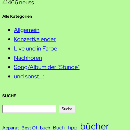
41466 neuss
Alle Kategorien
Allgemein
Konzertkalender
Live und in Farbe
Nachhören
Song/Album der "Stunde"
und sonst…:
SUCHE
S
Suche
u
bücher
Buch-Tipp
c
Apparat
Best Of
buch