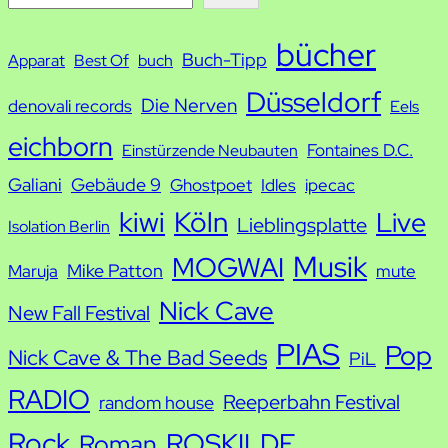
u
bücher
Buch-Tipp
c
Apparat
Best Of
buch
h
Düsseldorf
Die Nerven
denovali records
Eels
e
eichborn
Fontaines D.C.
Einstürzende Neubauten
Galiani
Gebäude 9
Ghostpoet
Idles
ipecac
kiwi
Köln
Live
Lieblingsplatte
Isolation Berlin
Musik
MOGWAI
Mike Patton
Maruja
mute
Nick Cave
New Fall Festival
PIAS
Pop
Nick Cave & The Bad Seeds
PiL
RADIO
Reeperbahn Festival
random house
Rock
ROSKILDE
Roman