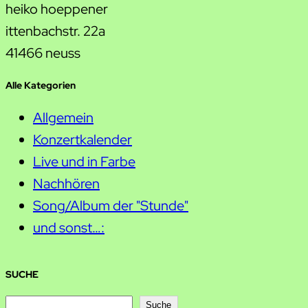
heiko hoeppener
ittenbachstr. 22a
41466 neuss
Alle Kategorien
Allgemein
Konzertkalender
Live und in Farbe
Nachhören
Song/Album der "Stunde"
und sonst…:
SUCHE
S
Suche