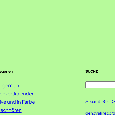
tegorien
SUCHE
S
llgemein
u
onzertkalender
c
ive und in Farbe
Apparat
Best O
h
achhören
denovali recor