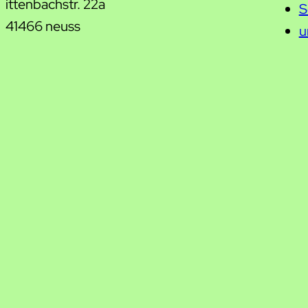
ittenbachstr. 22a
S
41466 neuss
u