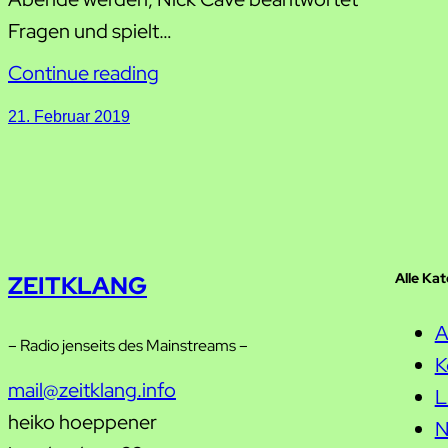
Fragen und spielt…
Continue reading
21. Februar 2019
Alle Ka
ZEITKLANG
A
– Radio jenseits des Mainstreams –
K
mail@zeitklang.info
L
heiko hoeppener
N