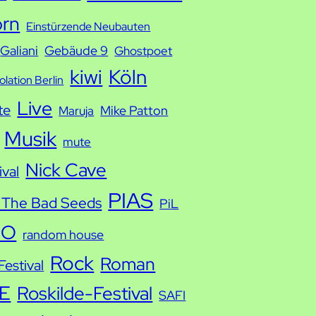
orn
Einstürzende Neubauten
Galiani
Gebäude 9
Ghostpoet
kiwi
Köln
solation Berlin
Live
te
Mike Patton
Maruja
Musik
mute
Nick Cave
ival
PIAS
 The Bad Seeds
PiL
IO
random house
Rock
Roman
estival
E
Roskilde-Festival
SAFI