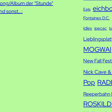
e
ong/Album der "Stunde"
eichb
Eels
nd sonst…:
Fontaines D.C.
Idles
ipecac
I
Lieblingsplat
MOGWAI
New Fall Fest
Nick Cave &
Pop
RAD
Reeperbahn F
ROSKILD