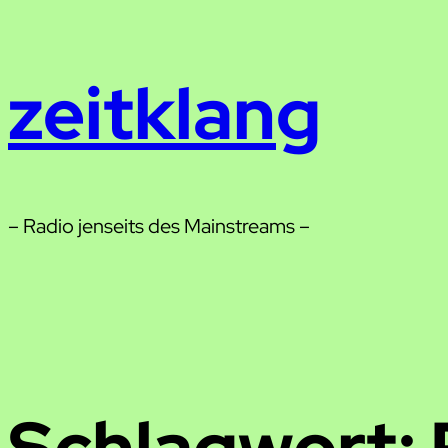
Zum
Inhalt
zeitklang
springen
– Radio jenseits des Mainstreams –
Schlagwort: