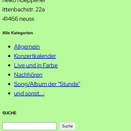
heiko hoeppener
ittenbachstr. 22a
41466 neuss
Alle Kategorien
Allgemein
Konzertkalender
Live und in Farbe
Nachhören
Song/Album der "Stunde"
und sonst…:
SUCHE
S
Suche