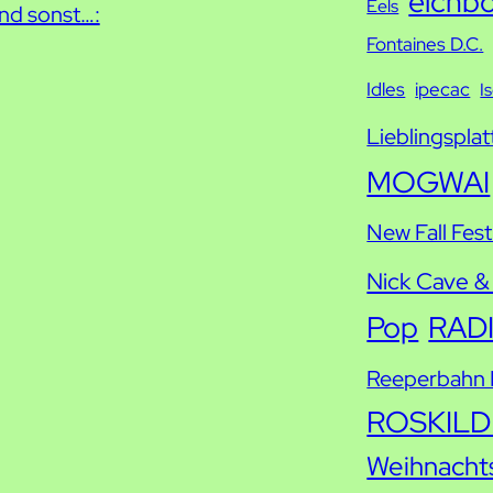
eichb
Eels
nd sonst…:
Fontaines D.C.
Idles
ipecac
I
Lieblingsplat
MOGWAI
New Fall Fest
Nick Cave &
Pop
RAD
Reeperbahn F
ROSKILD
Weihnacht