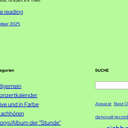
e reading
mber 2025
tegorien
SUCHE
S
llgemein
u
onzertkalender
c
ive und in Farbe
Apparat
Best O
h
achhören
denovali recor
e
ong/Album der "Stunde"