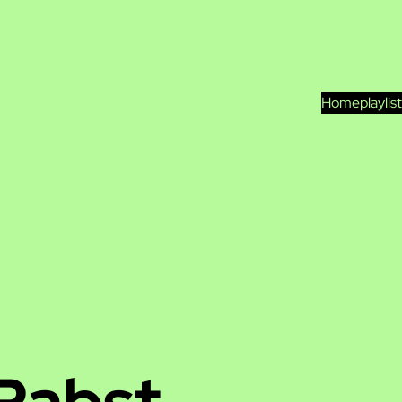
Home
playlis
Pabst