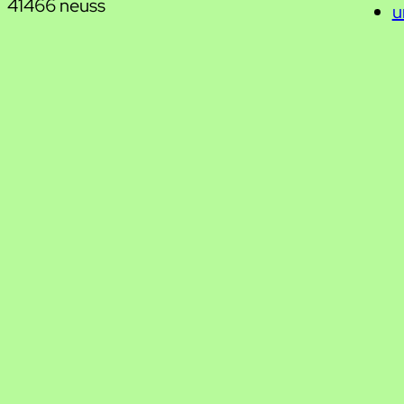
41466 neuss
u