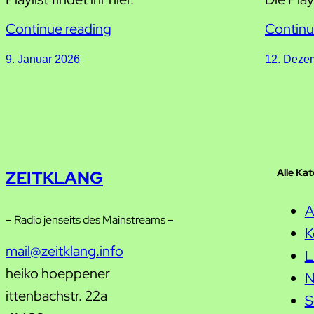
Continue reading
Continu
9. Januar 2026
12. Deze
Alle Ka
ZEITKLANG
A
– Radio jenseits des Mainstreams –
K
mail@zeitklang.info
L
heiko hoeppener
N
ittenbachstr. 22a
S