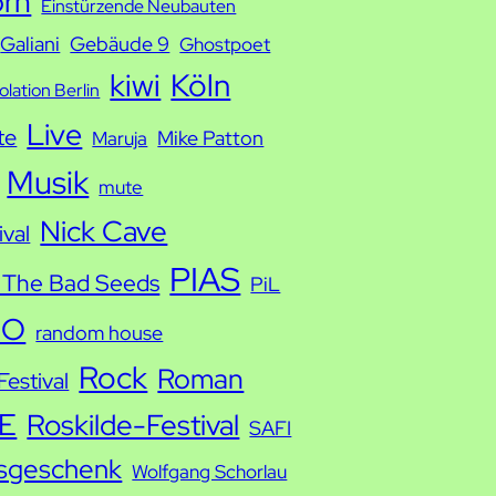
orn
Einstürzende Neubauten
Galiani
Gebäude 9
Ghostpoet
kiwi
Köln
solation Berlin
Live
te
Mike Patton
Maruja
Musik
mute
Nick Cave
ival
PIAS
 The Bad Seeds
PiL
IO
random house
Rock
Roman
estival
E
Roskilde-Festival
SAFI
sgeschenk
Wolfgang Schorlau