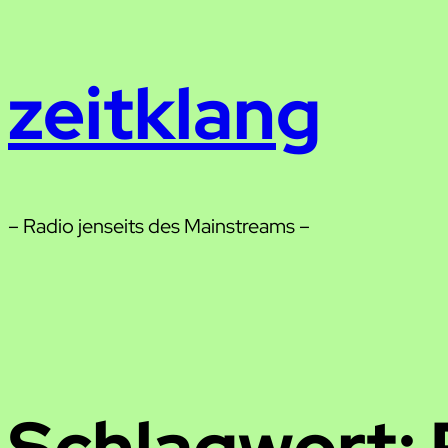
Zum
Inhalt
zeitklang
springen
– Radio jenseits des Mainstreams –
Schlagwort: