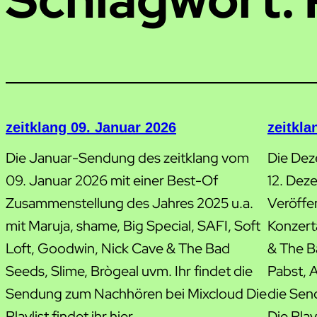
zeitklang 09. Januar 2026
zeitkl
Die Januar-Sendung des zeitklang vom
Die Dez
09. Januar 2026 mit einer Best-Of
12. Dez
Zusammenstellung des Jahres 2025 u.a.
Veröffe
mit Maruja, shame, Big Special, SAFI, Soft
Konzert
Loft, Goodwin, Nick Cave & The Bad
& The B
Seeds, Slime, Brògeal uvm. Ihr findet die
Pabst, A
Sendung zum Nachhören bei Mixcloud Die
die Sen
Playlist findet ihr hier.
Die Playl