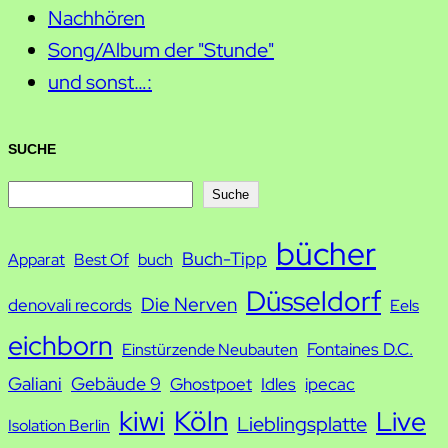
Nachhören
Song/Album der "Stunde"
und sonst…:
SUCHE
S
Suche
u
bücher
Buch-Tipp
c
Apparat
Best Of
buch
h
Düsseldorf
Die Nerven
denovali records
Eels
e
eichborn
Fontaines D.C.
Einstürzende Neubauten
Galiani
Gebäude 9
Ghostpoet
Idles
ipecac
kiwi
Köln
Live
Lieblingsplatte
Isolation Berlin