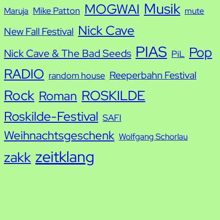
Musik
MOGWAI
Mike Patton
Maruja
mute
Nick Cave
New Fall Festival
PIAS
Pop
Nick Cave & The Bad Seeds
PiL
RADIO
Reeperbahn Festival
random house
Rock
ROSKILDE
Roman
Roskilde-Festival
SAFI
Weihnachtsgeschenk
Wolfgang Schorlau
zeitklang
zakk