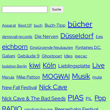
S
Suche
u
bücher
Buch-Tipp
c
Apparat
Best Of
buch
h
Düsseldorf
Die Nerven
denovali records
Eels
e
eichborn
Fontaines D.C.
Einstürzende Neubauten
Galiani
Gebäude 9
Ghostpoet
Idles
ipecac
kiwi
Köln
Live
Lieblingsplatte
Isolation Berlin
Musik
MOGWAI
Mike Patton
Maruja
mute
Nick Cave
New Fall Festival
PIAS
Pop
Nick Cave & The Bad Seeds
PiL
RADIO
Reeperbahn Festival
random house