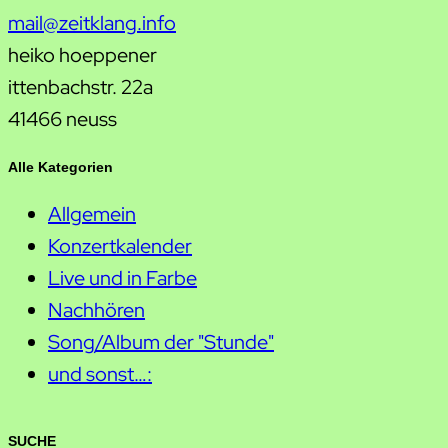
mail@zeitklang.info
heiko hoeppener
ittenbachstr. 22a
41466 neuss
Alle Kategorien
Allgemein
Konzertkalender
Live und in Farbe
Nachhören
Song/Album der "Stunde"
und sonst…:
SUCHE