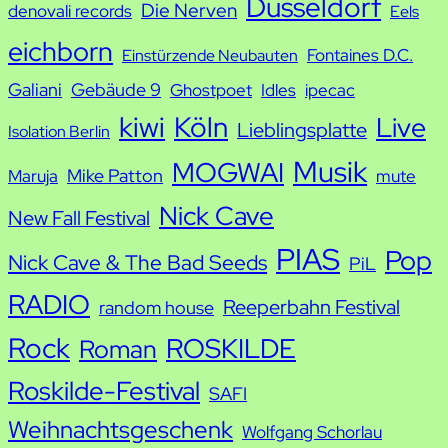
Düsseldorf
Die Nerven
denovali records
Eels
e
eichborn
Fontaines D.C.
Einstürzende Neubauten
Galiani
Gebäude 9
Ghostpoet
Idles
ipecac
kiwi
Köln
Live
Lieblingsplatte
Isolation Berlin
Musik
MOGWAI
Mike Patton
Maruja
mute
Nick Cave
New Fall Festival
PIAS
Pop
Nick Cave & The Bad Seeds
PiL
RADIO
Reeperbahn Festival
random house
Rock
ROSKILDE
Roman
Roskilde-Festival
SAFI
Weihnachtsgeschenk
Wolfgang Schorlau