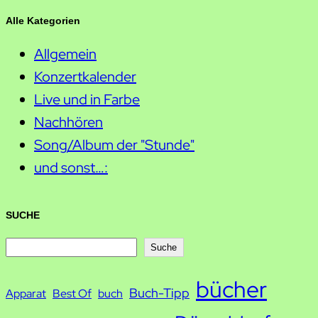
Alle Kategorien
Allgemein
Konzertkalender
Live und in Farbe
Nachhören
Song/Album der "Stunde"
und sonst…:
SUCHE
S
Suche
u
bücher
Buch-Tipp
c
Apparat
Best Of
buch
h