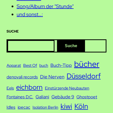
Song/Album der "Stunde"
und sonst…:
SUCHE
S
Suche
u
c
bücher
Buch-Tipp
Apparat
Best Of
buch
h
Düsseldorf
e
Die Nerven
denovali records
eichborn
Eels
Einstürzende Neubauten
Galiani
Gebäude 9
Fontaines D.C.
Ghostpoet
kiwi
Köln
Idles
ipecac
Isolation Berlin