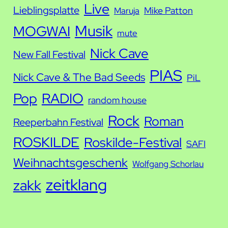
Live
Lieblingsplatte
Mike Patton
Maruja
Musik
MOGWAI
mute
Nick Cave
New Fall Festival
PIAS
Nick Cave & The Bad Seeds
PiL
Pop
RADIO
random house
Rock
Roman
Reeperbahn Festival
ROSKILDE
Roskilde-Festival
SAFI
Weihnachtsgeschenk
Wolfgang Schorlau
zeitklang
zakk