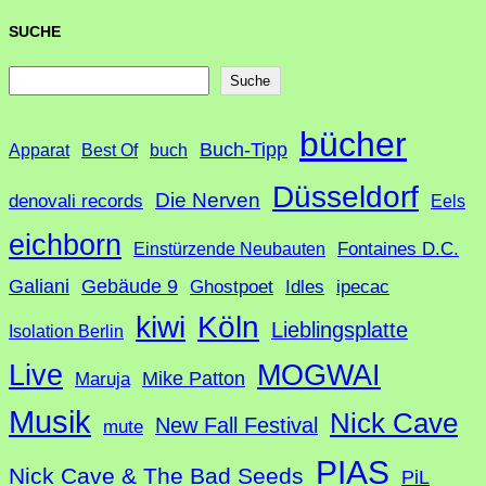
SUCHE
S
Suche
u
bücher
Buch-Tipp
c
Apparat
Best Of
buch
h
Düsseldorf
Die Nerven
denovali records
Eels
e
eichborn
Fontaines D.C.
Einstürzende Neubauten
Galiani
Gebäude 9
Ghostpoet
Idles
ipecac
Köln
kiwi
Lieblingsplatte
Isolation Berlin
Live
MOGWAI
Mike Patton
Maruja
Musik
Nick Cave
New Fall Festival
mute
PIAS
Nick Cave & The Bad Seeds
PiL