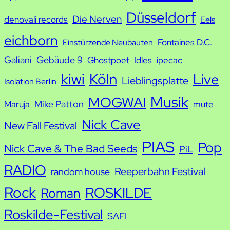
h
Düsseldorf
Die Nerven
denovali records
Eels
e
eichborn
Fontaines D.C.
Einstürzende Neubauten
Galiani
Gebäude 9
Ghostpoet
Idles
ipecac
kiwi
Köln
Live
Lieblingsplatte
Isolation Berlin
Musik
MOGWAI
Mike Patton
Maruja
mute
Nick Cave
New Fall Festival
PIAS
Pop
Nick Cave & The Bad Seeds
PiL
RADIO
Reeperbahn Festival
random house
Rock
ROSKILDE
Roman
Roskilde-Festival
SAFI