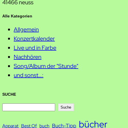
41466 neuss
Alle Kategorien
Allgemein
Konzertkalender
Live und in Farbe
Nachhören
Song/Album der "Stunde"
und sonst…:
SUCHE
S
Suche
u
bücher
Buch-Tipp
c
Apparat
Best Of
buch