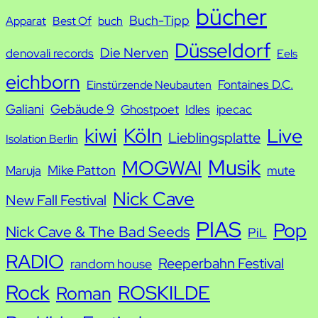
bücher
Buch-Tipp
c
Apparat
Best Of
buch
h
Düsseldorf
Die Nerven
denovali records
Eels
e
eichborn
Fontaines D.C.
Einstürzende Neubauten
Galiani
Gebäude 9
Ghostpoet
Idles
ipecac
kiwi
Köln
Live
Lieblingsplatte
Isolation Berlin
Musik
MOGWAI
Mike Patton
Maruja
mute
Nick Cave
New Fall Festival
PIAS
Pop
Nick Cave & The Bad Seeds
PiL
RADIO
Reeperbahn Festival
random house
Rock
ROSKILDE
Roman