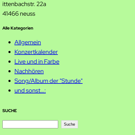
ittenbachstr. 22a
41466 neuss
Alle Kategorien
Allgemein
Konzertkalender
Live und in Farbe
Nachhören
Song/Album der "Stunde"
und sonst…:
SUCHE
S
Suche
u