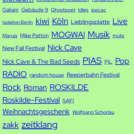
Galiani
Gebäude 9
Ghostpoet
Idles
ipecac
kiwi
Köln
Live
Lieblingsplatte
Isolation Berlin
Musik
MOGWAI
Mike Patton
Maruja
mute
Nick Cave
New Fall Festival
PIAS
Pop
Nick Cave & The Bad Seeds
PiL
RADIO
Reeperbahn Festival
random house
Rock
ROSKILDE
Roman
Roskilde-Festival
SAFI
Weihnachtsgeschenk
Wolfgang Schorlau
zeitklang
zakk