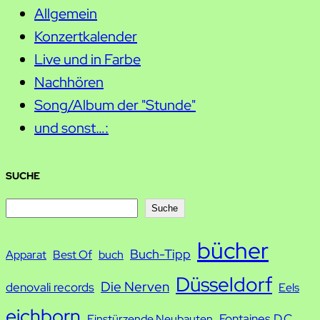
Allgemein
Konzertkalender
Live und in Farbe
Nachhören
Song/Album der "Stunde"
und sonst…:
SUCHE
S
Suche
u
bücher
Buch-Tipp
c
Apparat
Best Of
buch
h
Düsseldorf
Die Nerven
denovali records
Eels
e
eichborn
Fontaines D.C.
Einstürzende Neubauten