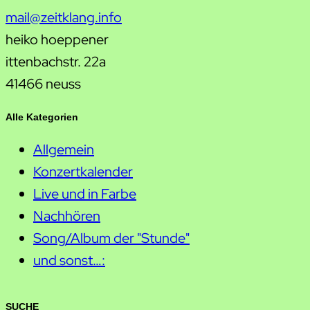
mail@zeitklang.info
heiko hoeppener
ittenbachstr. 22a
41466 neuss
Alle Kategorien
Allgemein
Konzertkalender
Live und in Farbe
Nachhören
Song/Album der "Stunde"
und sonst…:
SUCHE