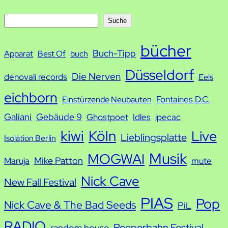
S
Suche
u
bücher
Buch-Tipp
c
Apparat
Best Of
buch
h
Düsseldorf
Die Nerven
denovali records
Eels
e
eichborn
Fontaines D.C.
Einstürzende Neubauten
Galiani
Gebäude 9
Ghostpoet
Idles
ipecac
kiwi
Köln
Live
Lieblingsplatte
Isolation Berlin
Musik
MOGWAI
Mike Patton
Maruja
mute
Nick Cave
New Fall Festival
PIAS
Pop
Nick Cave & The Bad Seeds
PiL
RADIO
Reeperbahn Festival
random house