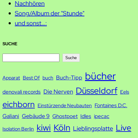
Nachhören
Song/Album der "Stunde"
und sonst…:
SUCHE
S
Suche
u
bücher
Buch-Tipp
c
Apparat
Best Of
buch
h
Düsseldorf
Die Nerven
denovali records
Eels
e
eichborn
Fontaines D.C.
Einstürzende Neubauten
Galiani
Gebäude 9
Ghostpoet
Idles
ipecac
kiwi
Köln
Live
Lieblingsplatte
Isolation Berlin