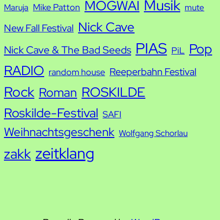
Musik
MOGWAI
Mike Patton
Maruja
mute
Nick Cave
New Fall Festival
PIAS
Pop
Nick Cave & The Bad Seeds
PiL
RADIO
Reeperbahn Festival
random house
Rock
ROSKILDE
Roman
Roskilde-Festival
SAFI
Weihnachtsgeschenk
Wolfgang Schorlau
zeitklang
zakk