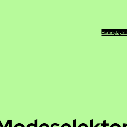
Home
playlis
Modeselekto