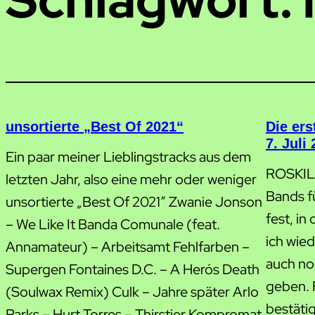
unsortierte „Best Of 2021“
Die er
7. Juli
Ein paar meiner Lieblingstracks aus dem
ROSKILDE
letzten Jahr, also eine mehr oder weniger
Bands fü
unsortierte „Best Of 2021“ Zwanie Jonson
fest, i
– We Like It Banda Comunale (feat.
ich wie
Annamateur) – Arbeitsamt Fehlfarben –
auch no
Supergen Fontaines D.C. – A Hero´s Death
geben. 
(Soulwax Remix) Culk – Jahre später Arlo
bestäti
Parks – Hurt Torres – Thirstier Kompromat