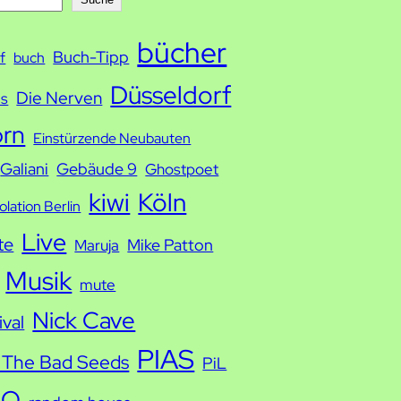
bücher
Buch-Tipp
f
buch
Düsseldorf
Die Nerven
ds
orn
Einstürzende Neubauten
Galiani
Gebäude 9
Ghostpoet
kiwi
Köln
solation Berlin
Live
te
Mike Patton
Maruja
Musik
mute
Nick Cave
ival
PIAS
 The Bad Seeds
PiL
IO