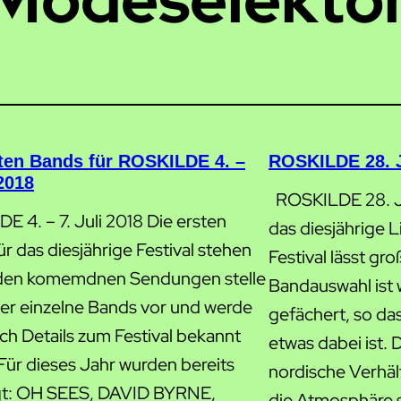
sten Bands für ROSKILDE 4. –
ROSKILDE 28. Ju
 2018
ROSKILDE 28. Jun
 4. – 7. Juli 2018 Die ersten
das diesjährige 
r das diesjährige Festival stehen
Festival lässt gr
n den komemdnen Sendungen stelle
Bandauswahl ist 
der einzelne Bands vor und werde
gefächert, so da
ch Details zum Festival bekannt
etwas dabei ist. D
Für dieses Jahr wurden bereits
nordische Verhäl
gt: OH SEES, DAVID BYRNE,
die Atmosphäre s