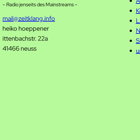
A
– Radio jenseits des Mainstreams –
K
mail@zeitklang.info
L
heiko hoeppener
N
ittenbachstr. 22a
S
41466 neuss
u