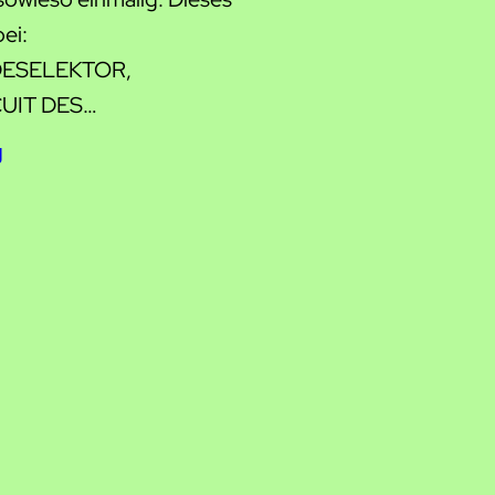
bei:
ESELEKTOR,
UIT DES…
g