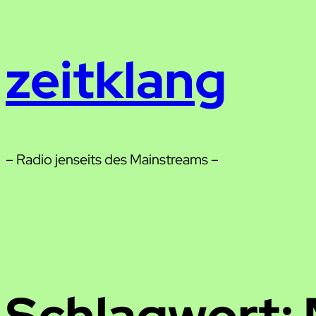
Zum
Inhalt
zeitklang
springen
– Radio jenseits des Mainstreams –
Schlagwort: