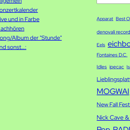
S
llgemein
u
onzertkalender
c
ive und in Farbe
Apparat
Best O
h
achhören
denovali recor
e
ong/Album der "Stunde"
eichb
Eels
nd sonst…:
Fontaines D.C.
Idles
ipecac
I
Lieblingsplat
MOGWAI
New Fall Fest
Nick Cave &
Pop
RAD