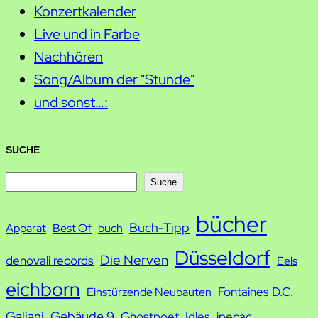
Konzertkalender
Live und in Farbe
Nachhören
Song/Album der "Stunde"
und sonst…:
SUCHE
S
Suche
u
bücher
Buch-Tipp
c
Apparat
Best Of
buch
h
Düsseldorf
Die Nerven
denovali records
Eels
e
eichborn
Fontaines D.C.
Einstürzende Neubauten
Galiani
Gebäude 9
Ghostpoet
Idles
ipecac