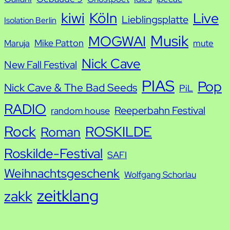
kiwi
Köln
Live
Lieblingsplatte
Isolation Berlin
Musik
MOGWAI
Mike Patton
Maruja
mute
Nick Cave
New Fall Festival
PIAS
Pop
Nick Cave & The Bad Seeds
PiL
RADIO
Reeperbahn Festival
random house
Rock
ROSKILDE
Roman
Roskilde-Festival
SAFI
Weihnachtsgeschenk
Wolfgang Schorlau
zeitklang
zakk