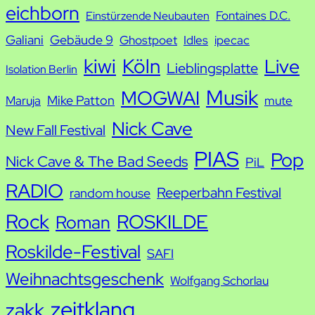
eichborn
Fontaines D.C.
Einstürzende Neubauten
Galiani
Gebäude 9
Ghostpoet
Idles
ipecac
kiwi
Köln
Live
Lieblingsplatte
Isolation Berlin
Musik
MOGWAI
Mike Patton
Maruja
mute
Nick Cave
New Fall Festival
PIAS
Pop
Nick Cave & The Bad Seeds
PiL
RADIO
Reeperbahn Festival
random house
Rock
ROSKILDE
Roman
Roskilde-Festival
SAFI
Weihnachtsgeschenk
Wolfgang Schorlau
zeitklang
zakk