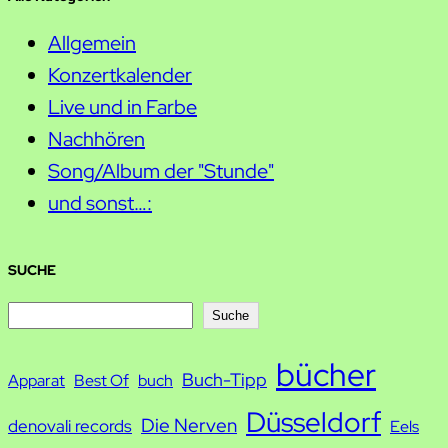
Allgemein
Konzertkalender
Live und in Farbe
Nachhören
Song/Album der "Stunde"
und sonst…:
SUCHE
S
Suche
u
bücher
Buch-Tipp
c
Apparat
Best Of
buch
h
Düsseldorf
Die Nerven
denovali records
Eels
e