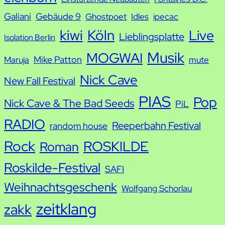
Galiani
Gebäude 9
Ghostpoet
Idles
ipecac
kiwi
Köln
Live
Lieblingsplatte
Isolation Berlin
Musik
MOGWAI
Mike Patton
Maruja
mute
Nick Cave
New Fall Festival
PIAS
Pop
Nick Cave & The Bad Seeds
PiL
RADIO
Reeperbahn Festival
random house
Rock
ROSKILDE
Roman
Roskilde-Festival
SAFI
Weihnachtsgeschenk
Wolfgang Schorlau
zeitklang
zakk