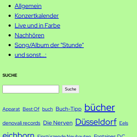
Allgemein
Konzertkalender
Live und in Farbe
Nachhören
Song/Album der "Stunde"
und sonst…:
SUCHE
S
Suche
u
bücher
Buch-Tipp
c
Apparat
Best Of
buch
h
Düsseldorf
Die Nerven
denovali records
Eels
e
eichborn
Fontaines D.C.
Einstürzende Neubauten