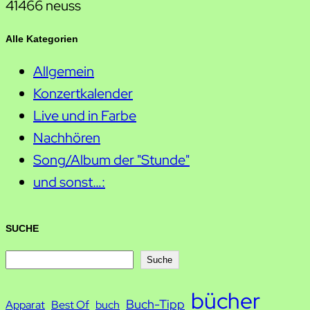
41466 neuss
Alle Kategorien
Allgemein
Konzertkalender
Live und in Farbe
Nachhören
Song/Album der "Stunde"
und sonst…:
SUCHE
S
Suche
u
bücher
Buch-Tipp
c
Apparat
Best Of
buch