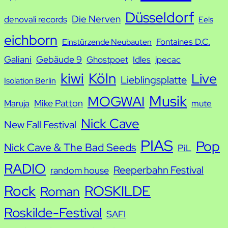
h
Düsseldorf
Die Nerven
denovali records
Eels
e
eichborn
Fontaines D.C.
Einstürzende Neubauten
Galiani
Gebäude 9
Ghostpoet
Idles
ipecac
kiwi
Köln
Live
Lieblingsplatte
Isolation Berlin
Musik
MOGWAI
Mike Patton
Maruja
mute
Nick Cave
New Fall Festival
PIAS
Pop
Nick Cave & The Bad Seeds
PiL
RADIO
Reeperbahn Festival
random house
Rock
ROSKILDE
Roman
Roskilde-Festival
SAFI