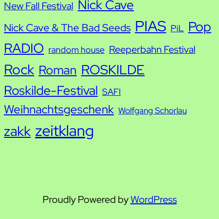
Nick Cave
New Fall Festival
PIAS
Pop
Nick Cave & The Bad Seeds
PiL
RADIO
Reeperbahn Festival
random house
Rock
ROSKILDE
Roman
Roskilde-Festival
SAFI
Weihnachtsgeschenk
Wolfgang Schorlau
zeitklang
zakk
Proudly Powered by
WordPress