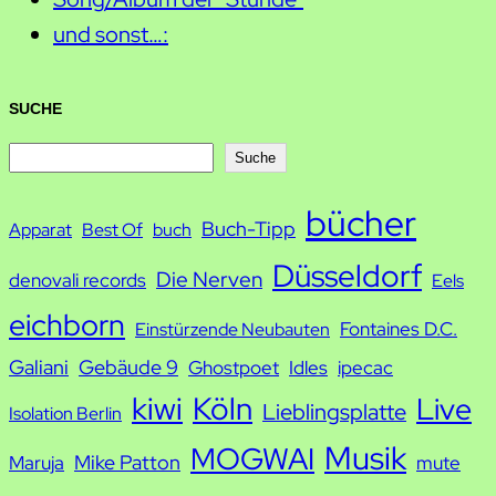
und sonst…:
SUCHE
S
Suche
u
bücher
Buch-Tipp
c
Apparat
Best Of
buch
h
Düsseldorf
Die Nerven
denovali records
Eels
e
eichborn
Fontaines D.C.
Einstürzende Neubauten
Galiani
Gebäude 9
Ghostpoet
Idles
ipecac
kiwi
Köln
Live
Lieblingsplatte
Isolation Berlin
Musik
MOGWAI
Mike Patton
Maruja
mute