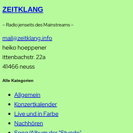
ZEITKLANG
– Radio jenseits des Mainstreams –
mail@zeitklang.info
heiko hoeppener
ittenbachstr. 22a
41466 neuss
Alle Kategorien
Allgemein
Konzertkalender
Live und in Farbe
Nachhören
Song/Album der "Stunde"