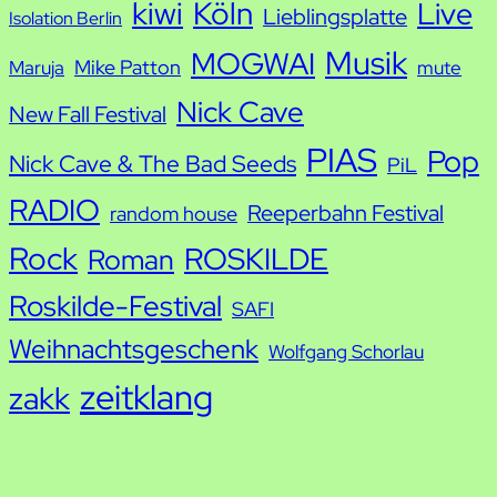
kiwi
Köln
Live
Lieblingsplatte
Isolation Berlin
Musik
MOGWAI
Mike Patton
Maruja
mute
Nick Cave
New Fall Festival
PIAS
Pop
Nick Cave & The Bad Seeds
PiL
RADIO
Reeperbahn Festival
random house
Rock
ROSKILDE
Roman
Roskilde-Festival
SAFI
Weihnachtsgeschenk
Wolfgang Schorlau
zeitklang
zakk