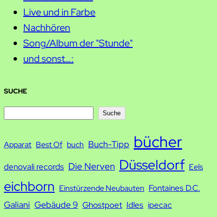
Live und in Farbe
Nachhören
Song/Album der "Stunde"
und sonst…:
SUCHE
S
Suche
u
bücher
Buch-Tipp
c
Apparat
Best Of
buch
h
Düsseldorf
Die Nerven
denovali records
Eels
e
eichborn
Fontaines D.C.
Einstürzende Neubauten
Galiani
Gebäude 9
Ghostpoet
Idles
ipecac