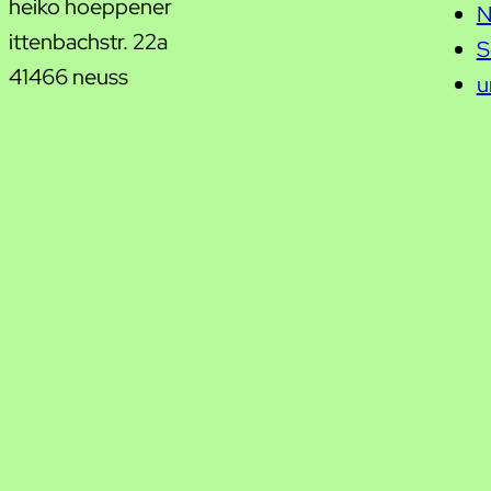
heiko hoeppener
N
ittenbachstr. 22a
S
41466 neuss
u