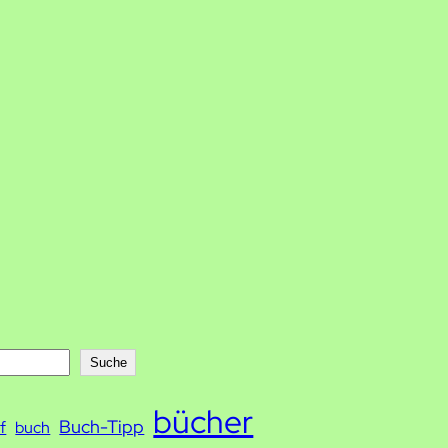
Suche
bücher
Buch-Tipp
f
buch