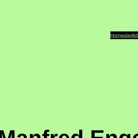
Home
playlis