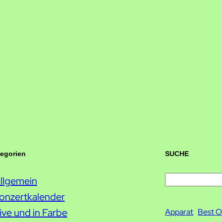
tegorien
SUCHE
llgemein
S
onzertkalender
u
ive und in Farbe
c
Apparat
Best O