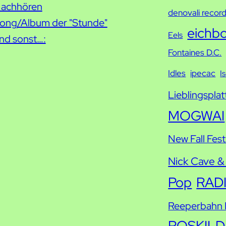
achhören
h
denovali recor
ong/Album der "Stunde"
e
eichb
Eels
nd sonst…:
Fontaines D.C.
Idles
ipecac
I
Lieblingsplat
MOGWAI
New Fall Fest
Nick Cave &
Pop
RAD
Reeperbahn F
ROSKILD