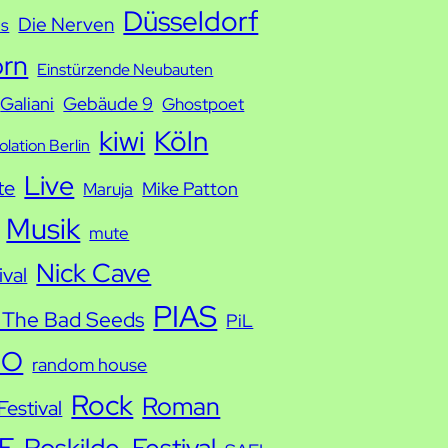
Düsseldorf
Die Nerven
ds
orn
Einstürzende Neubauten
Galiani
Gebäude 9
Ghostpoet
kiwi
Köln
solation Berlin
Live
te
Mike Patton
Maruja
Musik
mute
Nick Cave
ival
PIAS
 The Bad Seeds
PiL
IO
random house
Rock
Roman
estival
E
Roskilde-Festival