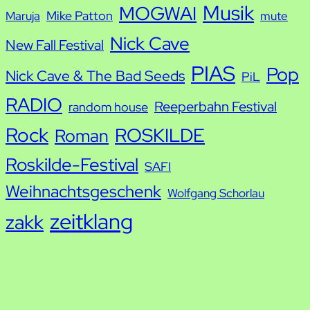
Musik
MOGWAI
Mike Patton
Maruja
mute
Nick Cave
New Fall Festival
PIAS
Pop
Nick Cave & The Bad Seeds
PiL
RADIO
Reeperbahn Festival
random house
Rock
ROSKILDE
Roman
Roskilde-Festival
SAFI
Weihnachtsgeschenk
Wolfgang Schorlau
zeitklang
zakk