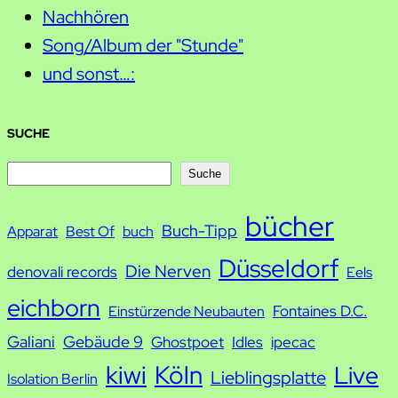
Nachhören
Song/Album der "Stunde"
und sonst…:
SUCHE
S
Suche
u
bücher
Buch-Tipp
c
Apparat
Best Of
buch
h
Düsseldorf
Die Nerven
denovali records
Eels
e
eichborn
Fontaines D.C.
Einstürzende Neubauten
Galiani
Gebäude 9
Ghostpoet
Idles
ipecac
kiwi
Köln
Live
Lieblingsplatte
Isolation Berlin