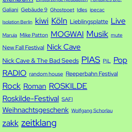
Galiani
Gebäude 9
Ghostpoet
Idles
ipecac
kiwi
Köln
Live
Lieblingsplatte
Isolation Berlin
Musik
MOGWAI
Mike Patton
Maruja
mute
Nick Cave
New Fall Festival
PIAS
Pop
Nick Cave & The Bad Seeds
PiL
RADIO
Reeperbahn Festival
random house
Rock
ROSKILDE
Roman
Roskilde-Festival
SAFI
Weihnachtsgeschenk
Wolfgang Schorlau
zeitklang
zakk