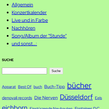
Allgemein
Konzertkalender
Live und in Farbe
Nachhören
Song/Album der "Stunde"
und sonst…:
SUCHE
S
Suche
u
bücher
Buch-Tipp
c
Apparat
Best Of
buch
h
Düsseldorf
Die Nerven
denovali records
Eels
e
eichborn
Fontaines D.C.
Einstürzende Neubauten