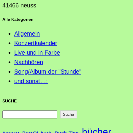
41466 neuss
Alle Kategorien
Allgemein
Konzertkalender
Live und in Farbe
Nachhören
Song/Album der "Stunde"
und sonst…:
SUCHE
S
Suche
u
bücher