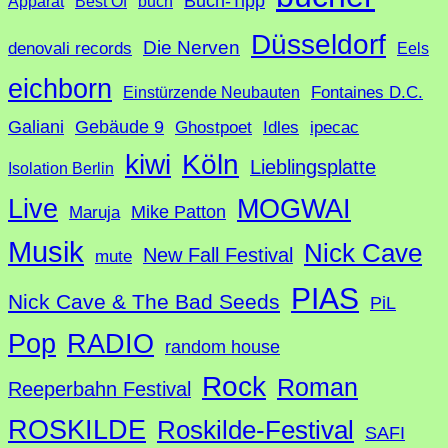
Buch-Tipp
c
Apparat
Best Of
buch
h
Düsseldorf
Die Nerven
denovali records
Eels
e
eichborn
Fontaines D.C.
Einstürzende Neubauten
Galiani
Gebäude 9
Ghostpoet
Idles
ipecac
Köln
kiwi
Lieblingsplatte
Isolation Berlin
Live
MOGWAI
Mike Patton
Maruja
Musik
Nick Cave
New Fall Festival
mute
PIAS
Nick Cave & The Bad Seeds
PiL
Pop
RADIO
random house
Rock
Roman
Reeperbahn Festival
ROSKILDE
Roskilde-Festival
SAFI