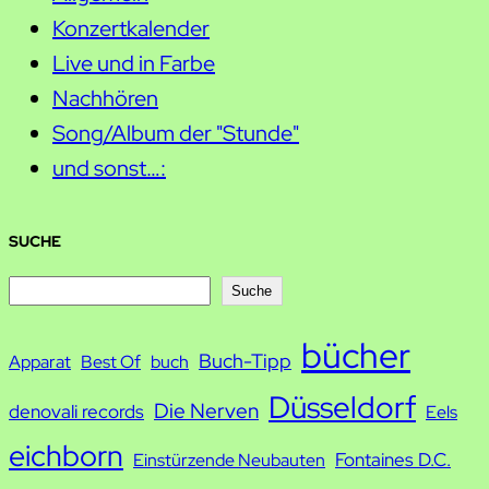
Konzertkalender
Live und in Farbe
Nachhören
Song/Album der "Stunde"
und sonst…:
SUCHE
S
Suche
u
bücher
Buch-Tipp
c
Apparat
Best Of
buch
h
Düsseldorf
Die Nerven
denovali records
Eels
e
eichborn
Fontaines D.C.
Einstürzende Neubauten