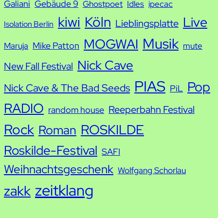
Galiani
Gebäude 9
Ghostpoet
Idles
ipecac
kiwi
Köln
Live
Lieblingsplatte
Isolation Berlin
Musik
MOGWAI
Mike Patton
Maruja
mute
Nick Cave
New Fall Festival
PIAS
Pop
Nick Cave & The Bad Seeds
PiL
RADIO
Reeperbahn Festival
random house
Rock
ROSKILDE
Roman
Roskilde-Festival
SAFI
Weihnachtsgeschenk
Wolfgang Schorlau
zeitklang
zakk