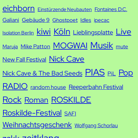
e
eichborn
Fontaines D.C.
Einstürzende Neubauten
Galiani
Gebäude 9
Ghostpoet
Idles
ipecac
kiwi
Köln
Live
Lieblingsplatte
Isolation Berlin
Musik
MOGWAI
Mike Patton
Maruja
mute
Nick Cave
New Fall Festival
PIAS
Pop
Nick Cave & The Bad Seeds
PiL
RADIO
Reeperbahn Festival
random house
Rock
ROSKILDE
Roman
Roskilde-Festival
SAFI
Weihnachtsgeschenk
Wolfgang Schorlau
zeitklang