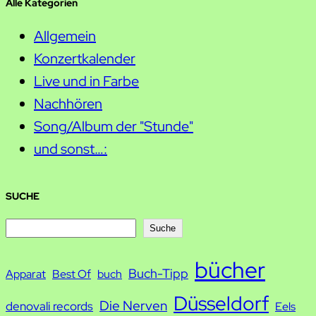
Alle Kategorien
Allgemein
Konzertkalender
Live und in Farbe
Nachhören
Song/Album der "Stunde"
und sonst…:
SUCHE
S
Suche
u
bücher
Buch-Tipp
c
Apparat
Best Of
buch
h
Düsseldorf
Die Nerven
denovali records
Eels