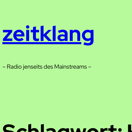
Zum
Inhalt
zeitklang
springen
– Radio jenseits des Mainstreams –
Schlagwort: