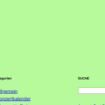
tegorien
SUCHE
S
llgemein
u
onzertkalender