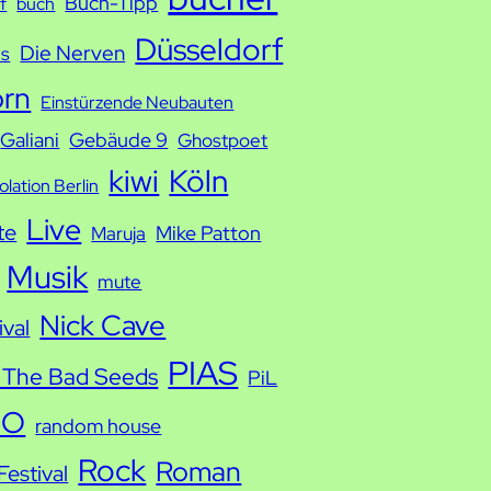
Buch-Tipp
f
buch
Düsseldorf
Die Nerven
ds
orn
Einstürzende Neubauten
Galiani
Gebäude 9
Ghostpoet
kiwi
Köln
solation Berlin
Live
te
Mike Patton
Maruja
Musik
mute
Nick Cave
ival
PIAS
 The Bad Seeds
PiL
IO
random house
Rock
Roman
estival