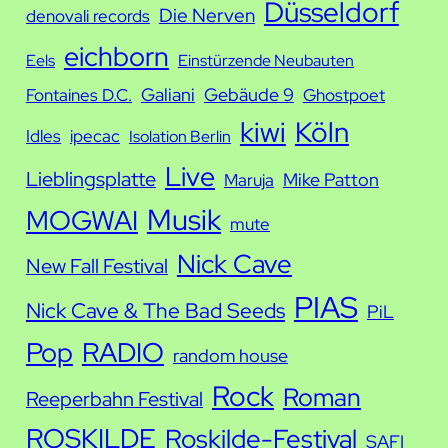
Düsseldorf
e
Die Nerven
denovali records
eichborn
Eels
Einstürzende Neubauten
Galiani
Gebäude 9
Fontaines D.C.
Ghostpoet
kiwi
Köln
Idles
ipecac
Isolation Berlin
Live
Lieblingsplatte
Mike Patton
Maruja
Musik
MOGWAI
mute
Nick Cave
New Fall Festival
PIAS
Nick Cave & The Bad Seeds
PiL
Pop
RADIO
random house
Rock
Roman
Reeperbahn Festival
ROSKILDE
Roskilde-Festival
SAFI