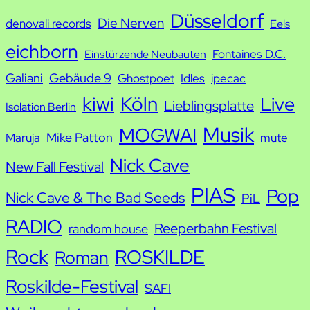
h
Düsseldorf
Die Nerven
denovali records
Eels
e
eichborn
Fontaines D.C.
Einstürzende Neubauten
Galiani
Gebäude 9
Ghostpoet
Idles
ipecac
kiwi
Köln
Live
Lieblingsplatte
Isolation Berlin
Musik
MOGWAI
Mike Patton
Maruja
mute
Nick Cave
New Fall Festival
PIAS
Pop
Nick Cave & The Bad Seeds
PiL
RADIO
Reeperbahn Festival
random house
Rock
ROSKILDE
Roman
Roskilde-Festival
SAFI