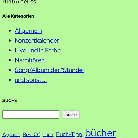
41466 neuss
Alle Kategorien
Allgemein
Konzertkalender
Live und in Farbe
Nachhören
Song/Album der "Stunde"
und sonst…:
SUCHE
S
Suche
u
bücher
Buch-Tipp
c
Apparat
Best Of
buch